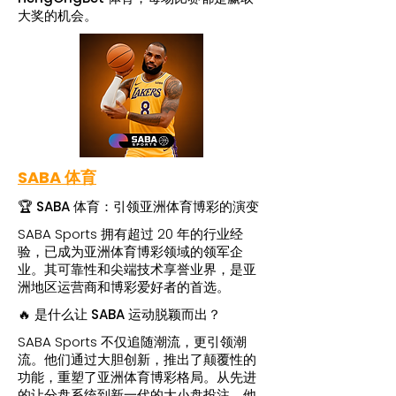
大奖的机会。
SABA 体育
🏆 SABA 体育：引领亚洲体育博彩的演变
SABA Sports 拥有超过 20 年的行业经
验，已成为亚洲体育博彩领域的领军企
业。其可靠性和尖端技术享誉业界，是亚
洲地区运营商和博彩爱好者的首选。
🔥 是什么让 SABA 运动脱颖而出？
SABA Sports 不仅追随潮流，更引领潮
流。他们通过大胆创新，推出了颠覆性的
功能，重塑了亚洲体育博彩格局。从先进
的让分盘系统到新一代的大小盘投注，他