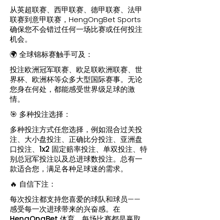
从
英超联赛、西甲联赛、德甲联赛、法甲
联赛
到
意甲联赛
，HengOngBet Sports
确保您不会错过任何一场比赛或任何投注
机会。
🌍 全球锦标赛触手可及：
投注
欧洲冠军联赛、欧足联欧洲联赛、世
界杯、欧洲杯
等众多大型国际赛事。无论
您身在何处，都能感受世界级足球的激
情。
🎯 多种投注选择：
多种投注方式任您选择，例如
混合过关投
注、大小盘投注、正确比分投注、亚洲盘
口投注、1x2 固定赔率投注、单双投注、特
别总冠军投注
以及
总进球数投注
。总有一
款适合您，满足各种足球迷的需求。
🔥 自信下注：
每次投注都支持您喜爱的球队和球员——
感受每一次进球带来的兴奋感。在
HengOngBet 体育
，每场比赛都是赢取