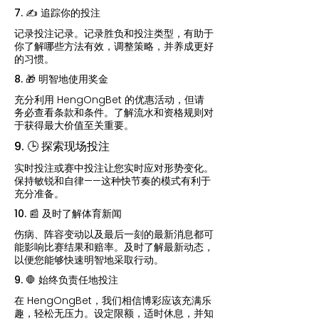
7. ✍️ 追踪你的投注
记录投注记录。记录胜负和投注类型，有助于
你了解哪些方法有效，调整策略，并养成更好
的习惯。
8. 🎁 明智地使用奖金
充分利用 HengOngBet 的优惠活动，但请
务必查看条款和条件。了解流水和资格规则对
于获得最大价值至关重要。
9. 🕒 探索现场投注
实时投注或赛中投注让您实时应对形势变化。
保持敏锐和自律——这种快节奏的模式有利于
充分准备。
10. 📰 及时了解体育新闻
伤病、阵容变动以及最后一刻的最新消息都可
能影响比赛结果和赔率。及时了解最新动态，
以便您能够快速明智地采取行动。
9. 🛑 始终负责任地投注
在 HengOngBet，我们相信博彩应该充满乐
趣，轻松无压力。设定限额，适时休息，并知