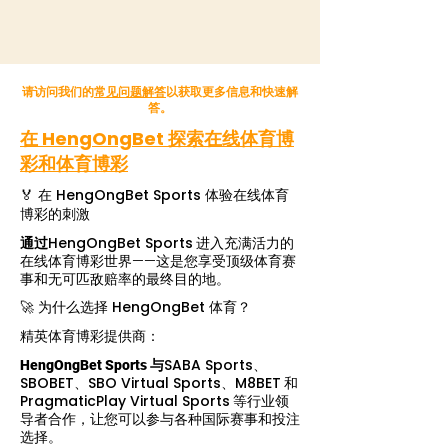
请访问我们的
常见问题解答
以获取更多信息和快速解
答。
在 HengOngBet 探索在线体育博
彩和体育博彩
🏅 在 HengOngBet Sports 体验在线体育
博彩的刺激
HengOngBet Sports
进入充满活力的
通过
在线体育博彩世界
——这是您享受顶级体育赛
事和无可匹敌赔率的最终目的地。
🚀 为什么选择 HengOngBet 体育？
精英体育博彩提供商：
SABA Sports、
HengOngBet Sports 与
SBOBET、SBO Virtual Sports、M8BET
和
PragmaticPlay Virtual Sports
等行业领
导者合作
，让您可以参与各种国际赛事和投注
选择。