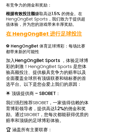
有竞争力的佣金和奖励：
赚取高达
1.5% 的佣金
。在
根据有效投注额
HengOngBet Sports，我们致力于提供超
值体验，并为您的游戏带来丰厚奖励。
在 HengOngBet 进行足球投注
⚽ HengOngBet 体育足球博彩：每场比赛
都带来新的可能性
加入
HengOngBet Sports
，体验足球博
彩的刺激！HengOngBet Sports 是您体
验高额投注、提供极具竞争力的赔率以及
全面覆盖全球所有顶级联赛和锦标赛的首
选平台。以下是您会爱上我们的原因：
🌟 顶级提供商 – SBOBET：
我们强烈推荐SBOBET，一家值得信赖的体
育博彩领导者，提供高达
1.2%的佣金和奖
励
。通过SBOBET，您每次都能获得优质的
赔率和顶级的足球博彩体验。
🏆 涵盖所有主要联赛：